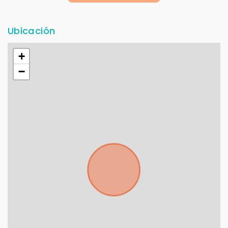
Ubicación
+
−
Para responderte
mejor y más rápido
Déjanos tus datos para identificar tu consulta en el
sistema de gestión de clientes.
Tu nombre *
Tu WhatsApp *