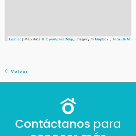
+598
Tus datos están seguros
No compartimos tu información ni enviamos spam.
Leaflet
| Map data ©
OpenStreetMap
, Imagery ©
Mapbox
,
Tera CRM
Uso exclusivo
Solo los usamos para responder tu consulta.
Continuar por WhatsApp
Volver
Cancelar
Buscamos darte la mejor experiencia.
Con estos datos podemos responderte mejor y
más rápido.
Contáctanos
para