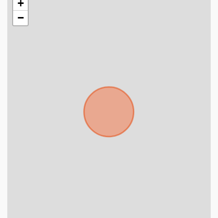
+
−
Para responderte
mejor y más rápido
Déjanos tus datos para identificar tu consulta en el
sistema de gestión de clientes.
Tu nombre *
Tu WhatsApp *
+598