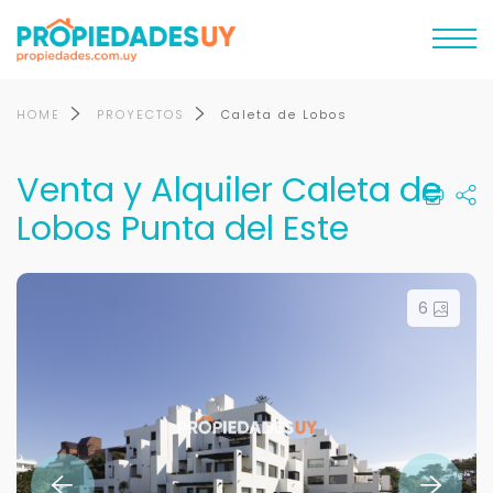
HOME
PROYECTOS
Caleta de Lobos
Venta y Alquiler Caleta de
Lobos Punta del Este
6