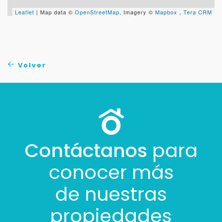
Leaflet
| Map data ©
OpenStreetMap
, Imagery ©
Mapbox
,
Tera CRM
Tus datos están seguros
No compartimos tu información ni enviamos spam.
Uso exclusivo
Solo los usamos para responder tu consulta.
Volver
Continuar por WhatsApp
Cancelar
Contáctanos
para
Buscamos darte la mejor experiencia.
Con estos datos podemos responderte mejor y
conocer más
más rápido.
de nuestras
propiedades