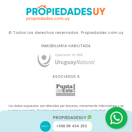
© Todos los derechos reservados. Propiedades.com.uy
INMOBILIARIA HABILITADA
ASOCIADOS A
Los datos expuestos son ofrecidos por terceros, meramente informativos y se
suponen correctos. Nuestra empresa no garantiza su veracidad. La oferta se
sujeta a errores, cambios de precio, omisión y/o retirada del mercado sin aviso
PROPIEDADESUY
previo.
+598 96 434 253